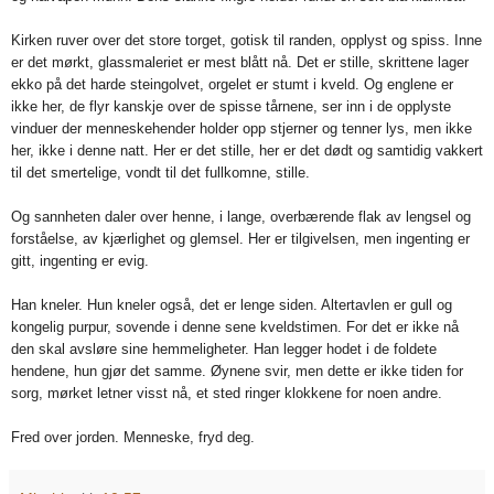
Kirken ruver over det store torget, gotisk til randen, opplyst og spiss. Inne
er det mørkt, glassmaleriet er mest blått nå. Det er stille, skrittene lager
ekko på det harde steingolvet, orgelet er stumt i kveld. Og englene er
ikke her, de flyr kanskje over de spisse tårnene, ser inn i de opplyste
vinduer der menneskehender holder opp stjerner og tenner lys, men ikke
her, ikke i denne natt. Her er det stille, her er det dødt og samtidig vakkert
til det smertelige, vondt til det fullkomne, stille.
Og sannheten daler over henne, i lange, overbærende flak av lengsel og
forståelse, av kjærlighet og glemsel. Her er tilgivelsen, men ingenting er
gitt, ingenting er evig.
Han kneler. Hun kneler også, det er lenge siden. Altertavlen er gull og
kongelig purpur, sovende i denne sene kveldstimen. For det er ikke nå
den skal avsløre sine hemmeligheter. Han legger hodet i de foldete
hendene, hun gjør det samme. Øynene svir, men dette er ikke tiden for
sorg, mørket letner visst nå, et sted ringer klokkene for noen andre.
Fred over jorden. Menneske, fryd deg.