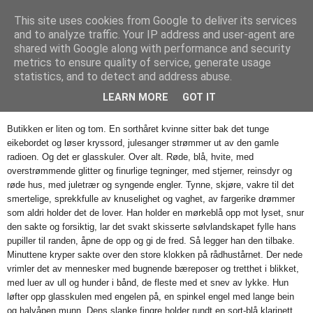
This site uses cookies from Google to deliver its services
Mischka
and to analyze traffic. Your IP address and user-agent are
shared with Google along with performance and security
metrics to ensure quality of service, generate usage
statistics, and to detect and address abuse.
onsdag 30. desember 2009
Glass (3)
LEARN MORE
GOT IT
Butikken er liten og tom. En sorthåret kvinne sitter bak det tunge
eikebordet og løser kryssord, julesanger strømmer ut av den gamle
radioen. Og det er glasskuler. Over alt. Røde, blå, hvite, med
overstrømmende glitter og finurlige tegninger, med stjerner, reinsdyr og
røde hus, med juletrær og syngende engler. Tynne, skjøre, vakre til det
smertelige, sprekkfulle av knuselighet og vaghet, av fargerike drømmer
som aldri holder det de lover. Han holder en mørkeblå opp mot lyset, snur
den sakte og forsiktig, lar det svakt skisserte sølvlandskapet fylle hans
pupiller til randen, åpne de opp og gi de fred. Så legger han den tilbake.
Minuttene kryper sakte over den store klokken på rådhustårnet. Der nede
vrimler det av mennesker med bugnende bæreposer og tretthet i blikket,
med luer av ull og hunder i bånd, de fleste med et snev av lykke. Hun
løfter opp glasskulen med engelen på, en spinkel engel med lange bein
og halvåpen munn. Dens slanke fingre holder rundt en sort-blå klarinett.