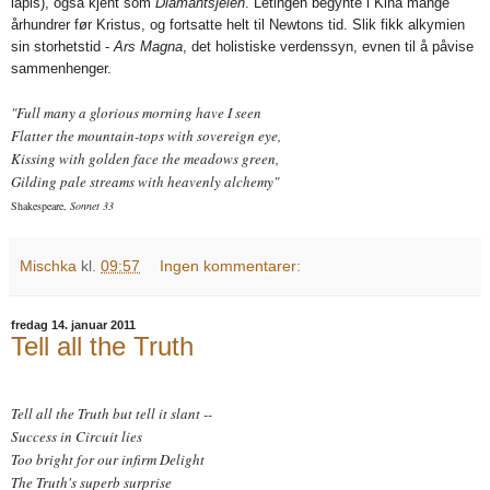
lapis), også kjent som
Diamantsjelen
. Letingen begynte i Kina mange
århundrer før Kristus, og fortsatte helt til Newtons tid. Slik fikk alkymien
sin storhetstid -
Ars Magna
, det holistiske verdenssyn, evnen til å påvise
sammenhenger.
"Full many a glorious morning have I seen
Flatter the mountain-tops with sovereign eye,
Kissing with golden face the meadows green,
Gilding pale streams with heavenly alchemy"
Shakespeare,
Sonnet 33
Mischka
kl.
09:57
Ingen kommentarer:
fredag 14. januar 2011
Tell all the Truth
Tell all the Truth
but tell it slant --
Success in Circuit lies
Too bright for our infirm Delight
The Truth's superb surprise