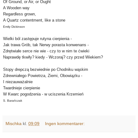
Of Ground, or Air, or Ought
A Wooden way
Regardless grown,
A Quartz contentment, like a stone
Emily Dickinson
Wielki ból zastępuje rutyna cierpienia -
Jak trawa Grób, tak Nerwy porasta konwenans -
Zdrętwiałe serce nie wie - czy to w nim te ćwieki
Naprawdę tkwiły? kiedy - Wczoraj? czy przed Wiekiem?
Stopy drepczą bezwiednie po Chodniku wąskim
Zdrewniałego Powietrza, Ziemi, Obowiązku -
I niezauważalnie
Twardnieje cierpienie
W Kwarc pogodzenia - w uciszenia Krzemień
S. Barańczak
Mischka
kl.
09:09
Ingen kommentarer: