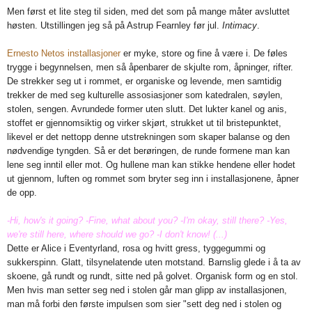
Men først et lite steg til siden, med det som på mange måter avsluttet
høsten. Utstillingen jeg så på Astrup Fearnley før jul.
Intimacy
.
Ernesto Netos installasjoner
er myke, store og fine å være i. De føles
trygge i begynnelsen, men så åpenbarer de skjulte rom, åpninger, rifter.
De strekker seg ut i rommet, er organiske og levende, men samtidig
trekker de med seg kulturelle assosiasjoner som katedralen, søylen,
stolen, sengen. Avrundede former uten slutt. Det lukter kanel og anis,
stoffet er gjennomsiktig og virker skjørt, strukket ut til bristepunktet,
likevel er det nettopp denne utstrekningen som skaper balanse og den
nødvendige tyngden. Så er det berøringen, de runde formene man kan
lene seg inntil eller mot. Og hullene man kan stikke hendene eller hodet
ut gjennom, luften og rommet som bryter seg inn i installasjonene, åpner
de opp.
-Hi, how's it going? -Fine, what about you? -I'm okay, still there? -Yes,
we're still here, where should we go? -I don't know! (...)
Dette er Alice i Eventyrland, rosa og hvitt gress, tyggegummi og
sukkerspinn. Glatt, tilsynelatende uten motstand. Barnslig glede i å ta av
skoene, gå rundt og rundt, sitte ned på golvet. Organisk form og en stol.
Men hvis man setter seg ned i stolen går man glipp av installasjonen,
man må forbi den første impulsen som sier "sett deg ned i stolen og