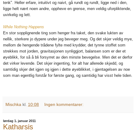
tenk". Heller erfare, intuitivt og naivt, gå rundt og rundt, ligge ned i den,
ligge helt nært noen andre, oppheve en grense, men veldig uforpliktende,
uvirkelig og lett.
While Nothing Happens
En stor sopplignende ting som henger fra taket, den svake lukten av
nellik, sterkere jo dypere under jeg beveger meg. Og det skjer veldig mye,
mellom de hengende trådene fylte med krydder, det tynne stoffet som
strekkes mot jorden, gravitasjonen synliggjort, balansen som er der et
øyeblikk, for så å bli forsyrret av den minste bevegelse. Men det er derfor
det virker levende. Det skjer ingenting, for alt har allerede skjedd, og
samtidig skjer det igjen og igjen i dette øyeblikket, i gjentagelsen av noe
som man egentlig forstår for første gang, og samtidig har visst hele tiden.
Mischka
kl.
10:08
Ingen kommentarer:
lørdag 1. januar 2011
Katharsis