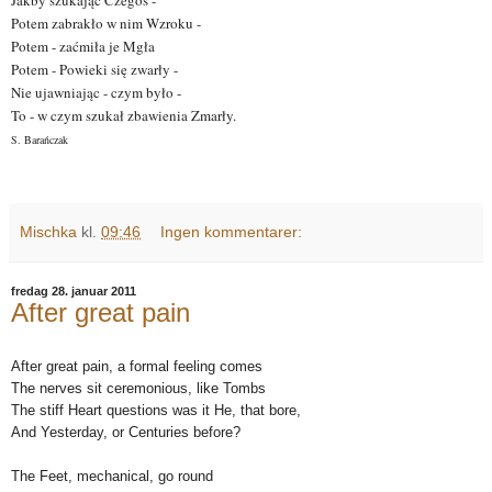
Potem zabrakło w nim Wzroku -
Potem - zaćmiła je Mgła
Potem - Powieki się zwarły -
Nie ujawniając - czym było -
To - w czym szukał zbawienia Zmarły.
S. Barańczak
Mischka
kl.
09:46
Ingen kommentarer:
fredag 28. januar 2011
After great pain
After great pain, a formal feeling comes
The nerves sit ceremonious, like Tombs
The stiff Heart questions was it He, that bore,
And Yesterday, or Centuries before?
The Feet, mechanical, go round