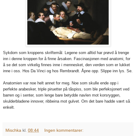
Sykdom som kroppens skriftemål. Legene som alltid har prøvd å trenge
inn i denne kroppen for å finne årsaken. Fascinasjonen med anatomi, for
å se det som virkelig finnes inne i mennesket, den verden som er lukket
inne i oss. Hos Da Vinci og hos Rembrandt. Åpne opp. Slippe inn lys. Se.
Anatomien var noe helt annet for meg. Noe som skulle ende opp i
perfekte arabesker, triple piruetter på tåspiss, som ble perfeksjonert ved
barren og i senter, som lenge bare betydde navlen mot korsryggen,
skulderbladene innover, ribbeina mot gulvet. Om det bare hadde vært så
enkelt.
Mischka
kl.
08:44
Ingen kommentarer: