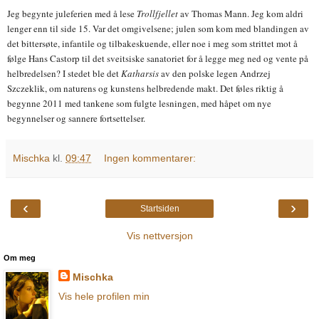
Jeg begynte juleferien med å lese
Trollfjellet
av Thomas Mann. Jeg kom aldri
lenger enn til side 15. Var det omgivelsene; julen som kom med blandingen av
det bittersøte, infantile og tilbakeskuende, eller noe i meg som strittet mot å
følge Hans Castorp til det sveitsiske sanatoriet for å legge meg ned og vente på
helbredelsen? I stedet ble det
Katharsis
av den polske legen Andrzej
Szczeklik, om naturens og kunstens helbredende makt. Det føles riktig å
begynne 2011 med tankene som fulgte lesningen, med håpet om nye
begynnelser og sannere fortsettelser.
Mischka
kl.
09:47
Ingen kommentarer:
‹
›
Startsiden
Vis nettversjon
Om meg
Mischka
Vis hele profilen min