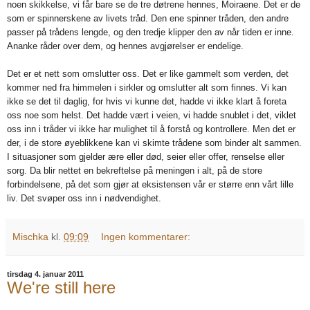
noen skikkelse, vi får bare se de tre døtrene hennes, Moiraene. Det er de
som er spinnerskene av livets tråd. Den ene spinner tråden, den andre
passer på trådens lengde, og den tredje klipper den av når tiden er inne.
Ananke råder over dem, og hennes avgjørelser er endelige.
Det er et nett som omslutter oss. Det er like gammelt som verden, det
kommer ned fra himmelen i sirkler og omslutter alt som finnes. Vi kan
ikke se det til daglig, for hvis vi kunne det, hadde vi ikke klart å foreta
oss noe som helst. Det hadde vært i veien, vi hadde snublet i det, viklet
oss inn i tråder vi ikke har mulighet til å forstå og kontrollere. Men det er
der, i de store øyeblikkene kan vi skimte trådene som binder alt sammen.
I situasjoner som gjelder ære eller død, seier eller offer, renselse eller
sorg. Da blir nettet en bekreftelse på meningen i alt, på de store
forbindelsene, på det som gjør at eksistensen vår er større enn vårt lille
liv. Det svøper oss inn i nødvendighet.
Mischka
kl.
09:09
Ingen kommentarer:
tirsdag 4. januar 2011
We're still here