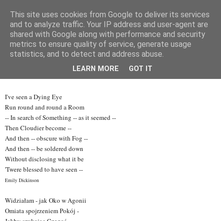
This site uses cookies from Google to deliver its services
Mischka
and to analyze traffic. Your IP address and user-agent are
shared with Google along with performance and security
metrics to ensure quality of service, generate usage
statistics, and to detect and address abuse.
mandag 31. januar 2011
Exitus
LEARN MORE
GOT IT
I've seen a Dying Eye
Run round and round a Room
-- In search of Something -- as it seemed --
Then Cloudier become --
And then -- obscure with Fog --
And then -- be soldered down
Without disclosing what it be
'Twere blessed to have seen -
-
Emily Dickinson
Widziałam - jak Oko w Agonii
Omiata spojrzeniem Pokój -
Jakby szukając Czegoś -