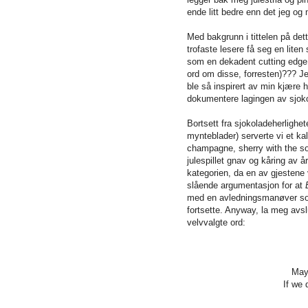
ende litt bedre enn det jeg og
Med bakgrunn i tittelen på det
trofaste lesere få seg en liten
som en dekadent cutting edge 
ord om disse, forresten)??? Jeg
ble så inspirert av min kjære h
dokumentere lagingen av sjok
Bortsett fra sjokoladeherlighe
mynteblader) serverte vi et ka
champagne, sherry with the so
julespillet gnav og kåring av år
kategorien, da en av gjestene 
slående argumentasjon for at
med en avledningsmanøver so
fortsette. Anyway, la meg avs
velvvalgte ord:
May 
If we 