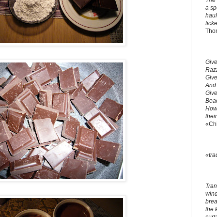
The 
a sp
haul
ticke
Tho
Give
Razz
Give
And 
Give
Bead
How 
thei
«Ch
«tra
Tran
windo
brea
the 