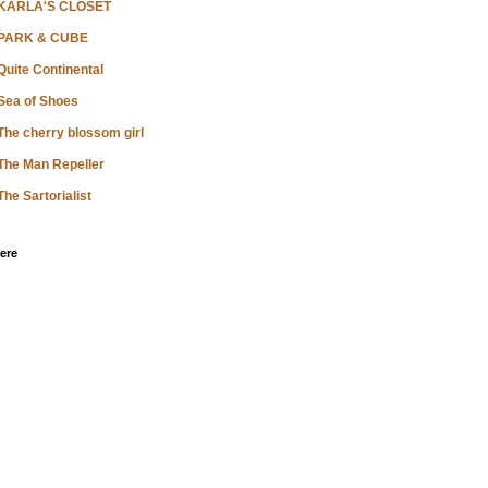
KARLA'S CLOSET
PARK & CUBE
Quite Continental
Sea of Shoes
The cherry blossom girl
The Man Repeller
The Sartorialist
ere