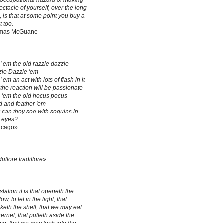
occupational hazard of making
ectacle of yourself, over the long
, is that at some point you buy a
t too.
mas McGuane
' em the old razzle dazzle
le Dazzle 'em
' em an act with lots of flash in it
the reaction will be passionate
 'em the old hocus pocus
 and feather 'em
can they see with sequins in
r eyes?
icago»
duttore tradittore»
slation it is that openeth the
w, to let in the light; that
keth the shell, that we may eat
kernel; that putteth aside the