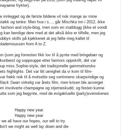
 mayaene frykter).
te innlegget og de første bildene vil nok mange av mine
 støkk og tenke: Men hva i s..., går
Mischka
inn i 2012, ikke
fashion and style-blog, men som en matblogg (ikke et vondt
 kan berolige dere med at det altså ikke er tilfelle, men jeg
ubbys skills på kjøkkenet at jeg følte meg kallet til
olademoussen from A to Z.
ten (som jeg forresten fikk lov til å pynte med bringebær og
lkunbeist og soppsuppe etter farmors oppskrift, det var
up miss Sophie-style, det tradisjonelle gammelnorske
ets highlights. Det var litt uenighet da vi kom til film-
var frekk nok til å motsette seg vertinnens skarpsindige og
Black Swan
virkelig var årets film, men krisen ble avverget
m involverte champagne og stjerneskudd, og festen kunne
lutte som jeg begynte, med de evigaktuelle (party)svenskenes
Happy new year
Happy new year
we all have our hopes, our will to try
don't we might as well lay down and die