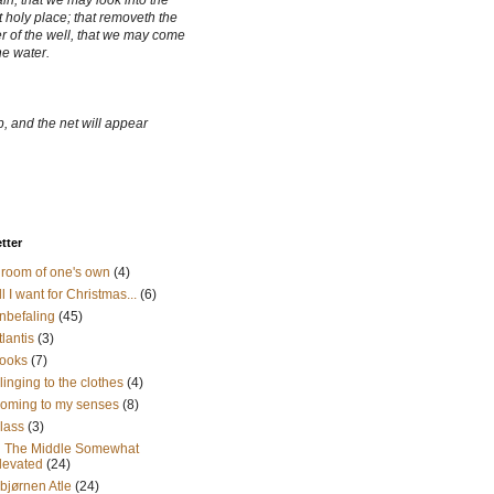
ain, that we may look into the
 holy place; that removeth the
r of the well, that we may come
he water.
, and the net will appear
etter
 room of one's own
(4)
ll I want for Christmas...
(6)
nbefaling
(45)
tlantis
(3)
ooks
(7)
linging to the clothes
(4)
oming to my senses
(8)
lass
(3)
n The Middle Somewhat
levated
(24)
sbjørnen Atle
(24)