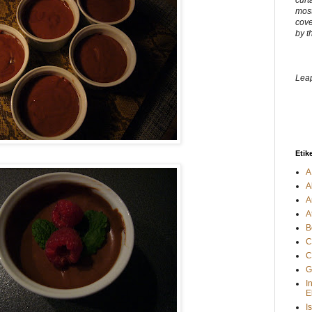
curt
most
cove
by t
Leap
Etik
A
A
A
A
B
C
C
G
I
E
I