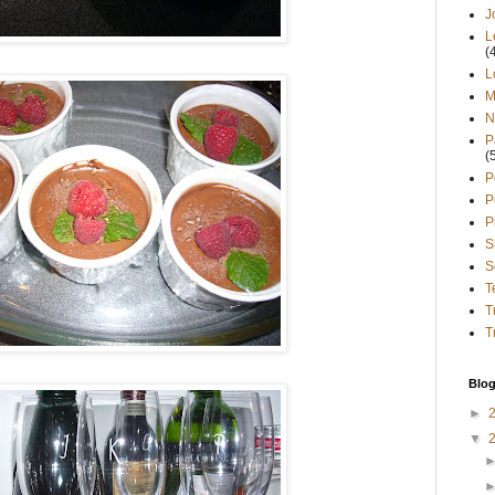
J
L
(
L
M
N
P
(
P
P
P
S
S
T
T
T
Blog
►
▼