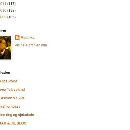
2011
(117)
2010
(139)
2009
(106)
meg
Mischka
Vis hele profilen min
irasjon
Alice Point
even*cleveland
Fashion Vs. Art
fashiontoast
fine ting og sjokolade
JAK & JIL BLOG