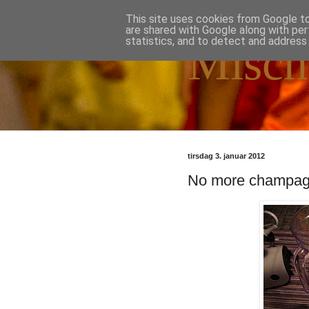
This site uses cookies from Google to 
are shared with Google along with per
statistics, and to detect and address
Misch
tirsdag 3. januar 2012
No more champa