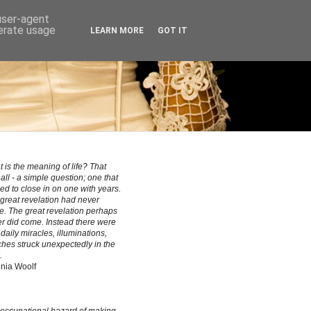
 user-agent
nerate usage
LEARN MORE
GOT IT
 is the meaning of life? That
all - a simple question; one that
ed to close in on one with years.
great revelation had never
. The great revelation perhaps
r did come. Instead there were
le daily miracles, illuminations,
hes struck unexpectedly in the
.
inia Woolf