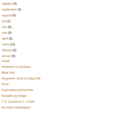
►
oktober
(9)
►
september
(3)
►
august
(6)
►
juli
(2)
►
juni
(8)
►
mai
(9)
►
april
(8)
►
mars
(10)
►
februar
(8)
▼
januar
(9)
Angel
Vampires vs Zombies
Mata Hari
Anywhere close to actual life
Fore!
Euphorbia pulcherrima
Konjakk og bridge
Y. S. Laurent & J. J. Astor
No more champagne