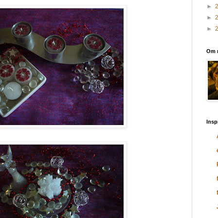
►
►
►
Om 
Insp