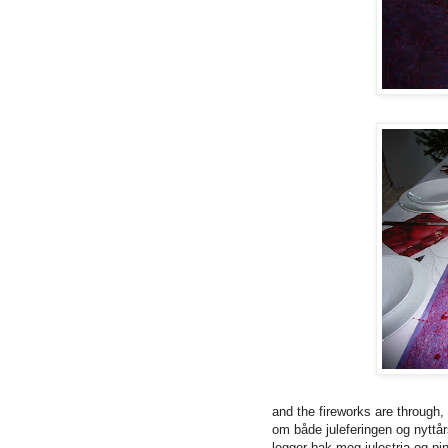
and the fireworks are through,
om både juleferingen og nyttår
legger bak meg julestria og pi