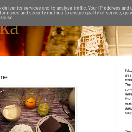
deliver its services and to analyze traffic. Your IP address and
formance and security metrics to ensure quality of service, ge
 abuse.
ka
What
gne
was 
tend
The 
come
neve
litt
matc
dark
Virg