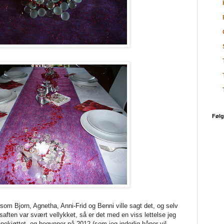
Følg
 som Bjorn, Agnetha, Anni-Frid og Benni ville sagt det, og selv
saften var svært vellykket, så er det med en viss lettelse jeg
nnekjøttet, og begynner på 2012 (som jeg inderlig håper vil