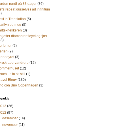
orden rundt på 83 dager
(36)
et's repeat ourselves ad infinitum
4)
ost in Translation
(5)
arilyn og meg
(5)
øtteknekkeren
(3)
aljetter diamanter fløyel og fjær
58)
erlemor
(2)
erlen
(9)
innedyret
(3)
kyskrapervandrere
(12)
ommerhuset
(12)
each us to sit still
(1)
ravel Elegy
(130)
rio con Brio Copenhagen
(3)
garkiv
2013
(26)
2012
(97)
►
desember
(14)
►
november
(11)