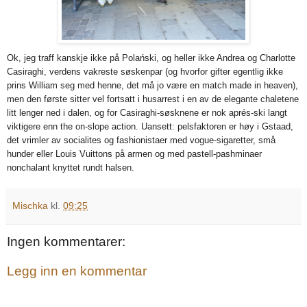
Ok, jeg traff kanskje ikke på Polański, og heller ikke Andrea og Charlotte
Casiraghi, verdens vakreste søskenpar (og hvorfor gifter egentlig ikke
prins William seg med henne, det må jo være en match made in heaven),
men den første sitter vel fortsatt i husarrest i en av de elegante chaletene
litt lenger ned i dalen, og for Casiraghi-søsknene er nok aprés-ski langt
viktigere enn the on-slope action. Uansett: pelsfaktoren er høy i Gstaad,
det vrimler av socialites og fashionistaer med vogue-sigaretter, små
hunder eller Louis Vuittons på armen og med pastell-pashminaer
nonchalant knyttet rundt halsen.
Mischka
kl.
09:25
Ingen kommentarer:
Legg inn en kommentar