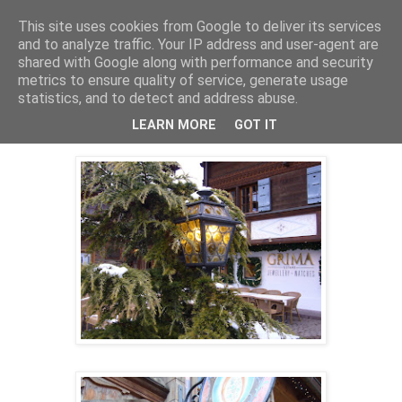
This site uses cookies from Google to deliver its services
Mischka
and to analyze traffic. Your IP address and user-agent are
shared with Google along with performance and security
metrics to ensure quality of service, generate usage
statistics, and to detect and address abuse.
fredag 1. april 2011
A-listers and royalty
LEARN MORE
GOT IT