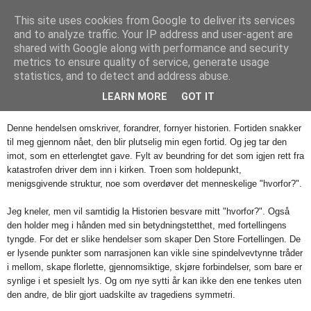
This site uses cookies from Google to deliver its services
Mischka
and to analyze traffic. Your IP address and user-agent are
shared with Google along with performance and security
metrics to ensure quality of service, generate usage
statistics, and to detect and address abuse.
mandag 26. april 2010
Sorg i ørsmå biter
LEARN MORE
GOT IT
Denne hendelsen omskriver, forandrer, fornyer historien. Fortiden snakker
til meg gjennom nået, den blir plutselig min egen fortid. Og jeg tar den
imot, som en etterlengtet gave. Fylt av beundring for det som igjen rett fra
katastrofen driver dem inn i kirken. Troen som holdepunkt,
menigsgivende struktur, noe som overdøver det menneskelige "hvorfor?".
Jeg kneler, men vil samtidig la Historien besvare mitt "hvorfor?". Også
den holder meg i hånden med sin betydningstetthet, med fortellingens
tyngde. For det er slike hendelser som skaper Den Store Fortellingen. De
er lysende punkter som narrasjonen kan vikle sine spindelvevtynne tråder
i mellom, skape florlette, gjennomsiktige, skjøre forbindelser, som bare er
synlige i et spesielt lys. Og om nye sytti år kan ikke den ene tenkes uten
den andre, de blir gjort uadskilte av tragediens symmetri.