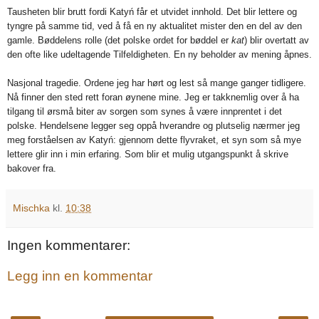
Tausheten blir brutt fordi Katyń får et utvidet innhold. Det blir lettere og
tyngre på samme tid, ved å få en ny aktualitet mister den en del av den
gamle. Bøddelens rolle (det polske ordet for bøddel er
kat
) blir overtatt av
den ofte like udeltagende Tilfeldigheten. En ny beholder av mening åpnes.
Nasjonal tragedie. Ordene jeg har hørt og lest så mange ganger tidligere.
Nå finner den sted rett foran øynene mine. Jeg er takknemlig over å ha
tilgang til ørsmå biter av sorgen som synes å være innprentet i det
polske. Hendelsene legger seg oppå hverandre og plutselig nærmer jeg
meg forståelsen av Katyń: gjennom dette flyvraket, et syn som så mye
lettere glir inn i min erfaring. Som blir et mulig utgangspunkt å skrive
bakover fra.
Mischka
kl.
10:38
Ingen kommentarer:
Legg inn en kommentar