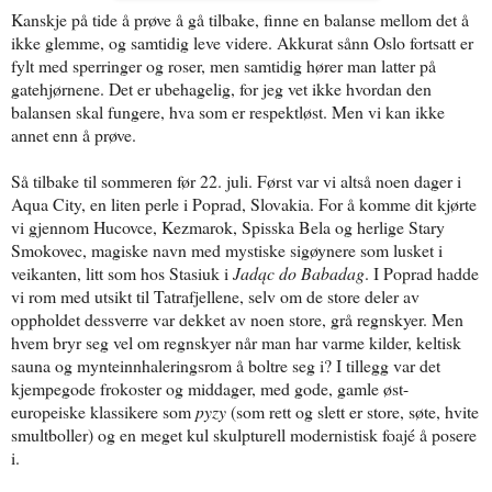
Kanskje på tide å prøve å gå tilbake, finne en balanse mellom det å
ikke glemme, og samtidig leve videre. Akkurat sånn Oslo fortsatt er
fylt med sperringer og roser, men samtidig hører man latter på
gatehjørnene. Det er ubehagelig, for jeg vet ikke hvordan den
balansen skal fungere, hva som er respektløst. Men vi kan ikke
annet enn å prøve.
Så tilbake til sommeren før 22. juli. Først var vi altså noen dager i
Aqua City, en liten perle i Poprad, Slovakia. For å komme dit kjørte
vi gjennom Hucovce, Kezmarok, Spisska Bela og herlige Stary
Smokovec, magiske navn med mystiske sigøynere som lusket i
veikanten, litt som hos Stasiuk i
Jadąc do Babadag
. I Poprad hadde
vi rom med utsikt til Tatrafjellene, selv om de store deler av
oppholdet dessverre var dekket av noen store, grå regnskyer. Men
hvem bryr seg vel om regnskyer når man har varme kilder, keltisk
sauna og mynteinnhaleringsrom å boltre seg i? I tillegg var det
kjempegode frokoster og middager, med gode, gamle øst-
europeiske klassikere som
pyzy
(som rett og slett er store, søte, hvite
smultboller) og en meget kul skulpturell modernistisk foajé å posere
i.