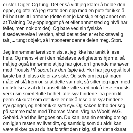
er stor. Diger. Og tung. Det er så vidt jeg klarer å holde den
oppe, og ofte må jeg støtte den opp med en pute for ikke å
bli helt utslitt i armene (dette sier jo kanskje et og annet om
at Training Day-opplegget på et eller annet sted og nivå har
feilet, men nok om det). Og bare ved sin fysiske
tilstedeværelse i verden, altså det at den er et bokstavelig
talt j... tungt objekt, så imponerer denne delen meg. Stort.
Jeg innrømmer først som sist at jeg ikke har tenkt å lese
hele. Og mens vi er i den nådeløse ærlighetens hjørne, så
må jeg også innrømme at jeg har gjort en lignende manøver
med Prousts
På sporet av den tapte tid
. Her har jeg også lest
første bind, pluss deler av siste. Og selv om jeg på ingen
måte vil stå frem og si at dette var nok, så sitter jeg igjen med
en følelse av at det uansett ikke ville vært nok å lese Prousts
verk i sin smertefulle helhet, alle syv bindene, fra perm til
perm. Akkurat som det ikke er nok å lese alle syv bindene
syv ganger, og heller ikke sytti syv. Og saken forholder seg
på samme måte med Thomas Mann, Virgina Woolf, W.G.
Sebald. And the list goes on. Du kan lese én setning om og
om igjen resten av livet ditt, og samtidig som du aldri kan
være sikker på at du har forstått den riktig, så er det akkurat