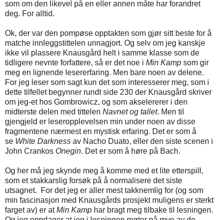
som om den likevel på en eller annen måte har forandret
deg. For alltid.
Ok, der var den pompøse opptakten som gjør sitt beste for å
matche innleggstittelen unnagjort. Og selv om jeg kanskje
ikke vil plassere Knausgård helt i samme klasse som de
tidligere nevnte forfattere, så er det noe i
Min Kamp
som gir
meg en lignende lesererfaring. Men bare noen av delene.
For jeg leser som sagt kun det som interesserer meg, som i
dette tilfellet begynner rundt side 230 der Knausgård skriver
om jeg-et hos Gombrowicz, og som akselererer i den
midterste delen med tittelen
Navnet og tallet
. Men til
gjengjeld er leseropplevelsen min under noen av disse
fragmentene nærmest en mystisk erfaring. Det er som å
se
White Darkness
av Nacho Duato, eller den siste scenen i
John Crankos
Onegin
. Det er som å høre på Bach.
Og her må jeg skynde meg å komme med et lite etterspill,
som et stakkarslig forsøk på å normalisere det siste
utsagnet. For det jeg er aller mest takknemlig for (og som
min fascinasjon med Knausgårds prosjekt muligens er sterkt
farget av) er at
Min Kamp
har bragt meg tilbake til lesningen.
Og jeg oppdager at jeg i lesningen møter på mye av de