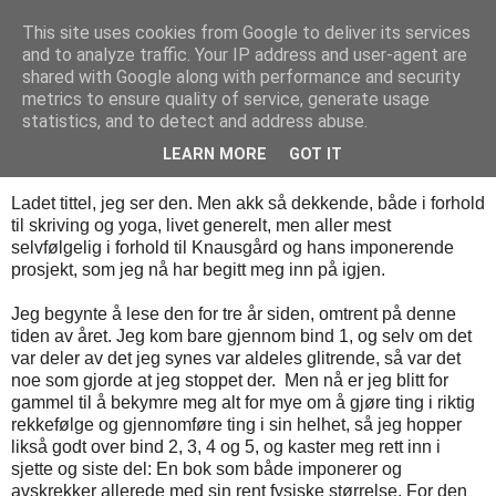
This site uses cookies from Google to deliver its services
Mischka
and to analyze traffic. Your IP address and user-agent are
shared with Google along with performance and security
metrics to ensure quality of service, generate usage
statistics, and to detect and address abuse.
onsdag 15. mai 2013
Min Kamp
LEARN MORE
GOT IT
Ladet tittel, jeg ser den. Men akk så dekkende, både i forhold
til skriving og yoga, livet generelt, men aller mest
selvfølgelig i forhold til Knausgård og hans imponerende
prosjekt, som jeg nå har begitt meg inn på igjen.
Jeg begynte å lese den for tre år siden, omtrent på denne
tiden av året. Jeg kom bare gjennom bind 1, og selv om det
var deler av det jeg synes var aldeles glitrende, så var det
noe som gjorde at jeg stoppet der. Men nå er jeg blitt for
gammel til å bekymre meg alt for mye om å gjøre ting i riktig
rekkefølge og gjennomføre ting i sin helhet, så jeg hopper
likså godt over bind 2, 3, 4 og 5, og kaster meg rett inn i
sjette og siste del: En bok som både imponerer og
avskrekker allerede med sin rent fysiske størrelse. For den