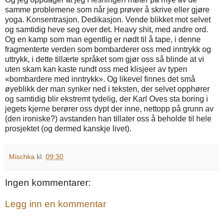
samme problemene som når jeg prøver å skrive eller gjøre
yoga. Konsentrasjon. Dedikasjon. Vende blikket mot selvet
og samtidig heve seg over det. Heavy shit, med andre ord.
Og en kamp som man egentlig er nødt til å tape, i denne
fragmenterte verden som bombarderer oss med inntrykk og
uttrykk, i dette tillærte språket som gjør oss så blinde at vi
uten skam kan kaste rundt oss med klisjeer av typen
«bombardere med inntrykk». Og likevel finnes det små
øyeblikk der man synker ned i teksten, der selvet opphører
og samtidig blir ekstremt tydelig, der Karl Oves sta boring i
jegets kjerne berører oss dypt der inne, nettopp på grunn av
(den ironiske?) avstanden han tillater oss å beholde til hele
prosjektet (og dermed kanskje livet).
Mischka
kl.
09:30
Ingen kommentarer:
Legg inn en kommentar