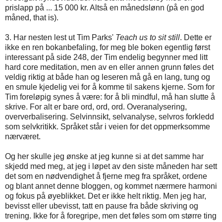
prislapp på ... 15 000 kr. Altså en månedslønn (på en god
måned, that is).
3. Har nesten lest ut Tim Parks'
Teach us to sit still
. Dette er
ikke en ren bokanbefaling, for meg ble boken egentlig først
interessant på side 248, der Tim endelig begynner med litt
hard core meditation, men av en eller annen grunn føles det
veldig riktig at både han og leseren må gå en lang, tung og
en smule kjedelig vei for å komme til sakens kjerne. Som for
Tim foreløpig synes å være: for å bli mindful, må han slutte å
skrive. For alt er bare ord, ord, ord. Overanalysering,
oververbalisering. Selvinnsikt, selvanalyse, selvros forkledd
som selvkritikk. Språket står i veien for det oppmerksomme
nærværet.
Og her skulle jeg ønske at jeg kunne si at det samme har
skjedd med meg, at jeg i løpet av den siste måneden har sett
det som en nødvendighet å fjerne meg fra språket, ordene
og blant annet denne bloggen, og kommet nærmere harmoni
og fokus på øyeblikket. Det er ikke helt riktig. Men jeg har,
bevisst eller ubevisst, tatt en pause fra både skriving og
trening. Ikke for å foregripe, men det føles som om større ting