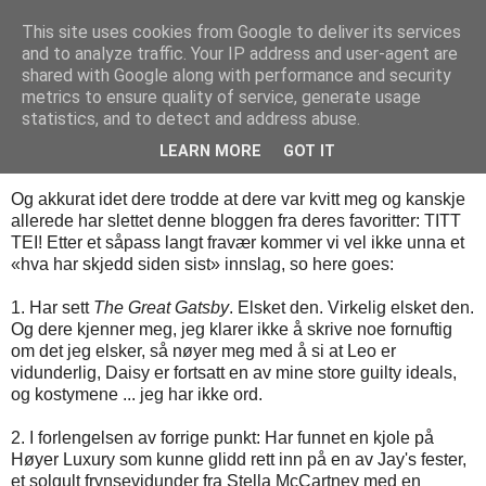
This site uses cookies from Google to deliver its services
Mischka
and to analyze traffic. Your IP address and user-agent are
shared with Google along with performance and security
metrics to ensure quality of service, generate usage
statistics, and to detect and address abuse.
tirsdag 2. juli 2013
Teach us to sit still
LEARN MORE
GOT IT
Og akkurat idet dere trodde at dere var kvitt meg og kanskje
allerede har slettet denne bloggen fra deres favoritter: TITT
TEI! Etter et såpass langt fravær kommer vi vel ikke unna et
«hva har skjedd siden sist» innslag, so here goes:
1. Har sett
The Great Gatsby
. Elsket den. Virkelig elsket den.
Og dere kjenner meg, jeg klarer ikke å skrive noe fornuftig
om det jeg elsker, så nøyer meg med å si at Leo er
vidunderlig, Daisy er fortsatt en av mine store guilty ideals,
og kostymene ... jeg har ikke ord.
2. I forlengelsen av forrige punkt: Har funnet en kjole på
Høyer Luxury som kunne glidd rett inn på en av Jay's fester,
et solgult frynsevidunder fra Stella McCartney med en